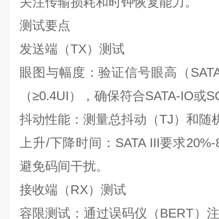
关注传输损耗和时钟恢复能力。
测试要点
发送端（
TX
）测试
眼图与幅度：验证信号眼高（
SAT
（
≥0.4UI
），确保符合
SATA-IO
或
S
抖动性能：测量总抖动（
TJ
）和随
上升
/
下降时间：
SATA III
要求
20%-
避免码间干扰。
接收端（
RX
）测试
容限测试：通过误码仪（
BERT
）