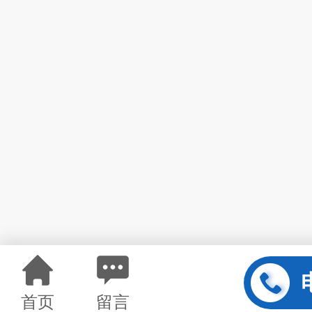
首页
留言