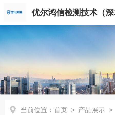
优尔鸿信检测技术（深
限公司
当前位置：
首页
>
产品展示