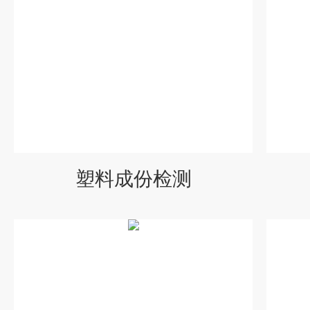
塑料成份检测