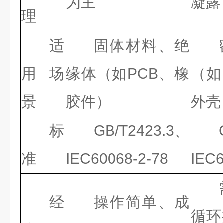
为主
凝露
理
适
固体材料、绝
用场
缘体（如PCB、橡
（如
景
胶件）
外壳
标
GB/T2423.3、
准
IEC60068-2-78
IEC6
经
操作简单、成
循环