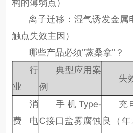
构的薄弱点）
离子迁移：湿气诱发金属
触点失效主因）
哪些产品必须"蒸桑拿"？
行
典型应用案
失
业
例
消
手机Type-
充
费电
C接口盐雾腐蚀
良（年