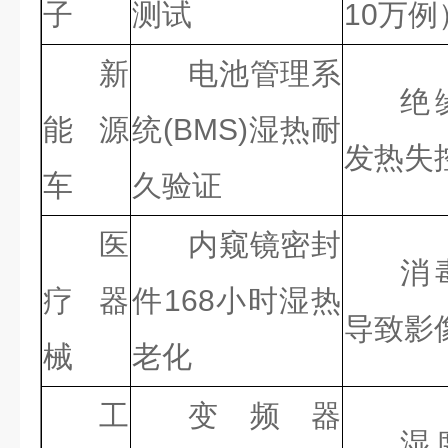
子
测试
10万例
新
电池管理系
绝
能源
统(BMS)湿热耐
发热失
车
久验证
医
内窥镜密封
消
疗器
件168小时湿热
导致影
械
老化
工
变频器
湿