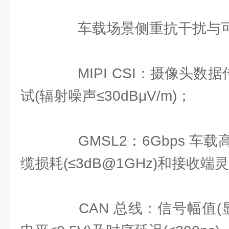
车载场景侧重抗干扰与可
MIPI CSI：摄像头数据
试(辐射噪声≤30dBμV/m)；
GMSL2：6Gbps 车
缆损耗(≤3dB@1GHz)和接收端
CAN 总线：信号幅值(显