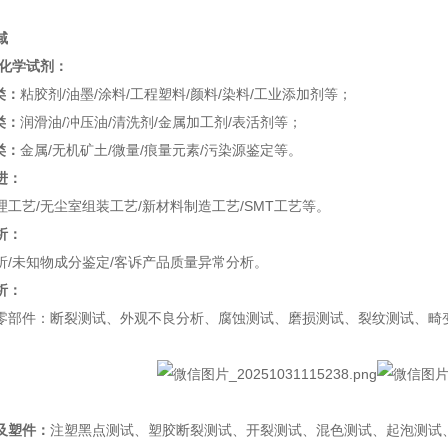
域
/化学试剂：
类：
粘胶剂/油墨/涂料/工程塑料/颜料/染料/工业添加剂等；
类：
润滑油/冲压油/清洗剂/金属加工剂/表活剂等；
类：
金属/无机矿土/微量/痕量元素/污染源鉴定等。
进：
艺/无尘室组装工艺/新材料制造工艺/SMT工艺等。
析：
未知物成分鉴定/客诉产品质量异常分析。
析：
零部件：断裂测试、外观不良分析、腐蚀测试、磨损测试、裂纹测试、畸
及塑件：
注塑黑点测试、塑胶断裂测试、开裂测试、混色测试、起泡测试