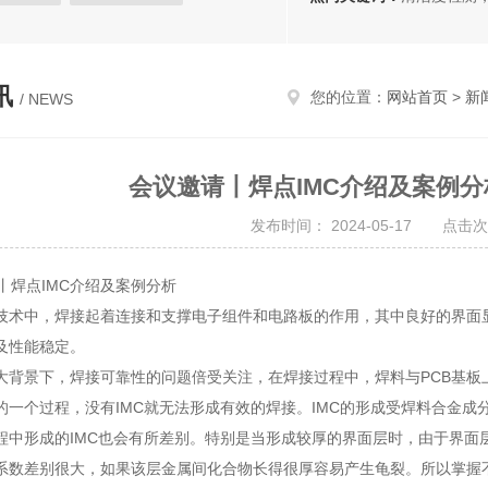
检测
EMC测试
声学测试
讯
您的位置：
网站首页
>
新
/ NEWS
会议邀请丨焊点IMC介绍及案例分
发布时间： 2024-05-17 点击次
技术中，焊接起着连接和支撑电子组件和电路板的作用，其中良好的界面
及性能稳定。
大背景下，焊接可靠性的问题倍受关注，在焊接过程中，焊料与PCB基板上的
的一个过程，没有IMC就无法形成有效的焊接。IMC的形成受焊料合金成
程中形成的IMC也会有所差别。特别是当形成较厚的界面层时，由于界面
系数差别很大，如果该层金属间化合物长得很厚容易产生龟裂。所以掌握